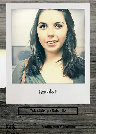
Takaisin pääsivulle
Katja
Positiivinen & Sinnikäs