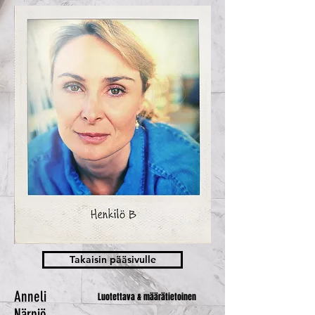
Takaisin pääsivulle
Anneli
Luotettava & määrätietoinen
Närpiö